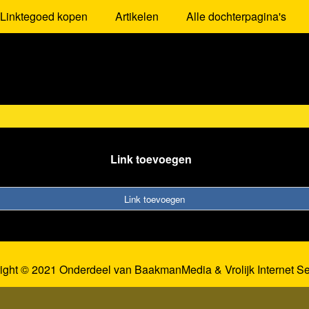
Linktegoed kopen
Artikelen
Alle dochterpagina's
Link toevoegen
Link toevoegen
ight © 2021 Onderdeel van
BaakmanMedia
&
Vrolijk Internet S