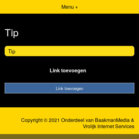
Menu +
Tip
Tip
Link toevoegen
Link toevoegen
Copyright © 2021 Onderdeel van
BaakmanMedia
&
Vrolijk Internet Services