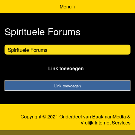
Menu +
Spirituele Forums
Spirituele Forums
Link toevoegen
Link toevoegen
Copyright © 2021 Onderdeel van
BaakmanMedia
&
Vrolijk Internet Services