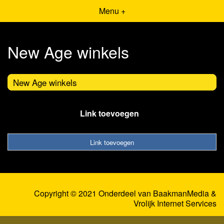
Menu +
New Age winkels
New Age winkels
Link toevoegen
Link toevoegen
Copyright © 2021 Onderdeel van
BaakmanMedia
&
Vrolijk Internet Services