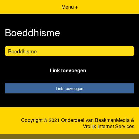
Menu +
Boeddhisme
Boeddhisme
Link toevoegen
Link toevoegen
Copyright © 2021 Onderdeel van
BaakmanMedia
&
Vrolijk Internet Services