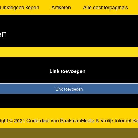
Linktegoed kopen
Artikelen
Alle dochterpagina's
en
Link toevoegen
Link toevoegen
ight © 2021 Onderdeel van
BaakmanMedia
&
Vrolijk Internet S